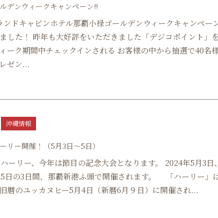
ールデンウィークキャンペーン!!
ランドキャビンホテル那覇小禄ゴールデンウィークキャンペー
ました！ 昨年も大好評をいただきました「デジコポイント」
ィーク期間中チェックインされる お客様の中から抽選で40名
ゼン...
沖縄情報
ハーリー開催！（5月3日～5日）
覇ハーリー、今年は節目の記念大会となります。 2024年5月3日
月5日の3日間、那覇新港ふ頭で開催されます。 「ハーリー」
旧暦のユッカヌヒー5月4日（新暦6月９日）に開催され...