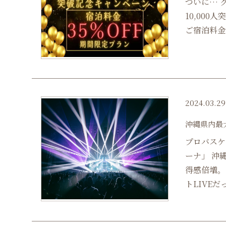
ついに… 
10,00
ご宿泊料金
2024.03.29
沖縄県内最
プロバスケ
ーナ」 沖
得感倍増。
トLIVEだ