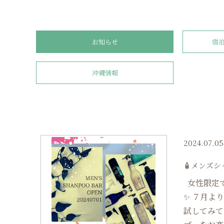
お知らせ
宿
沖縄情報
2024.07.05
🧴メンズシ
女性限定
✨ ７月よ
試して