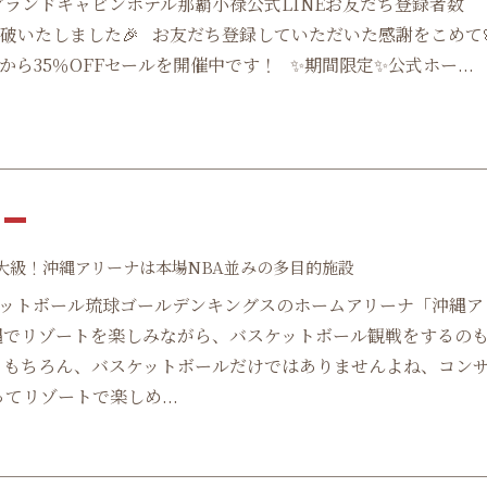
グランドキャビンホテル那覇小禄公式LINEお友だち登録者数
0人突破いたしました🎉 お友だち登録していただいた感謝をこめて
から35％OFFセールを開催中です！ ✨期間限定✨公式ホー...
大級！沖縄アリーナは本場NBA並みの多目的施設
ットボール琉球ゴールデンキングスのホームアリーナ「沖縄ア
縄でリゾートを楽しみながら、バスケットボール観戦をするの
 もちろん、バスケットボールだけではありませんよね、コン
ってリゾートで楽しめ...