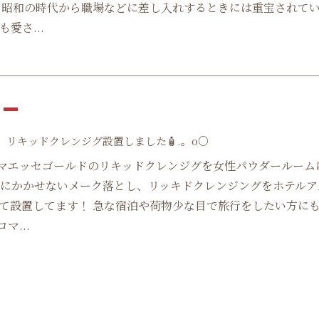
 昭和の時代から職場などに差し入れするときには重宝されて
愛さ...
9
】リキッドクレンジグ設置しました🧴.。o○
ロマエッセゴールドのリキッドクレンジグを女性パウダールーム
旅にかかせないメーク落とし、リッキドクレンジングをホテルア
て設置してます！ 急な宿泊や荷物少な目で旅行をしたい方に
マ...