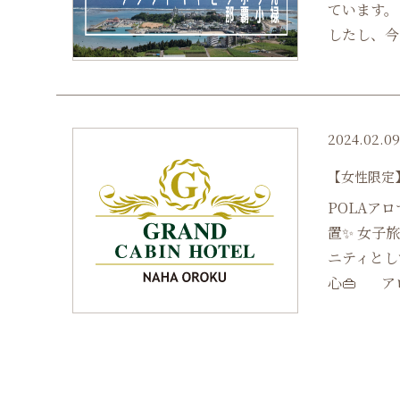
ています。
したし、今も
2024.02.0
【女性限定
POLAア
置✨ 女子
ニティとし
心👜 アロ