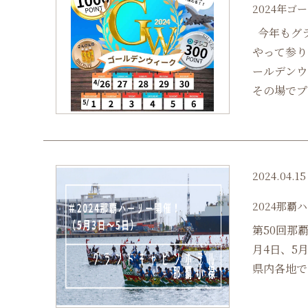
2024年ゴ
今年もグ
やって参り
ールデンウ
その場でプレ
2024.04.15
2024那覇
第50回那
月4日、5
県内各地で