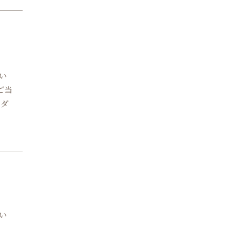
い
ご当
をダ
い