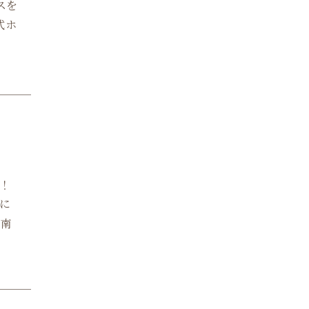
スを
式ホ
ブ！
に
が南