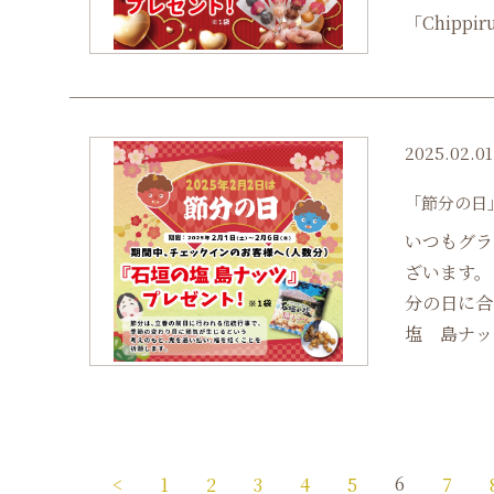
「Chippi
2025.02.01
「節分の日
いつもグラ
ざいます。
分の日に合
塩 島ナッ
6
<
1
2
3
4
5
7