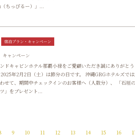
ru（ちっぴるー）」...
宿泊プラン・キャンペーン
」キャンペーン
ンドキャビンホテル那覇小禄をご愛顧いただき誠にありがとう
 2025年2月2日（土）は節分の日です。 沖縄GRGホテルズで
わせて、期間中チェックインのお客様へ（人数分）、 「石垣
ツ」をプレゼント...
8
9
10
11
12
13
14
15
16
1