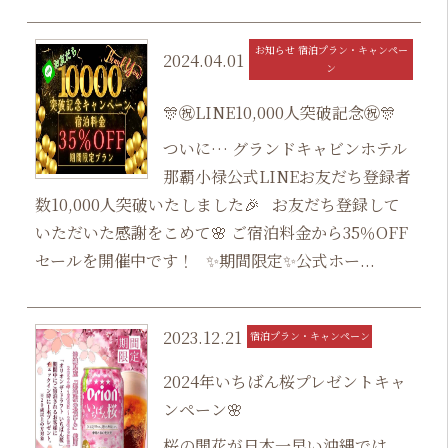
お知らせ 宿泊プラン・キャンペー
2024.04.01
ン
🎊㊗LINE10,000人突破記念㊗🎊
ついに… グランドキャビンホテル
那覇小禄公式LINEお友だち登録者
数10,000人突破いたしました🎉 お友だち登録して
いただいた感謝をこめて🌸 ご宿泊料金から35％OFF
セールを開催中です！ ✨期間限定✨公式ホー...
2023.12.21
宿泊プラン・キャンペーン
2024年いちばん桜プレゼントキャ
ンペーン🌸
桜の開花が日本一早い沖縄では、