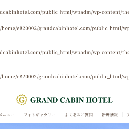
dcabinhotel.com/public_html/wpadm/wp-content/the
/home/e820002/grandcabinhotel.com/public_html/w
dcabinhotel.com/public_html/wpadm/wp-content/th
/home/e820002/grandcabinhotel.com/public_html/w
メニュー
フォトギャラリー
よくあるご質問
新着情報