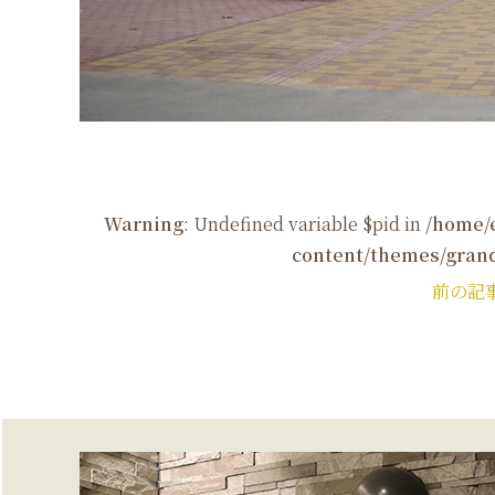
Warning
: Undefined variable $pid in
/home/
content/themes/grand
前の記