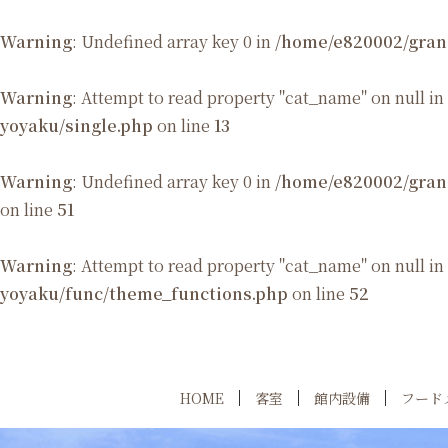
Warning
: Undefined array key 0 in
/home/e820002/gran
Warning
: Attempt to read property "cat_name" on null in
yoyaku/single.php
on line
13
Warning
: Undefined array key 0 in
/home/e820002/gran
on line
51
Warning
: Attempt to read property "cat_name" on null in
yoyaku/func/theme_functions.php
on line
52
HOME
客室
館内設備
フード