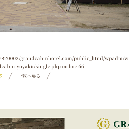
e820002/grandcabinhotel.com/public_html/wpadm/w
cabin-yoyaku/single.php
on line
66
事
一覧へ戻る