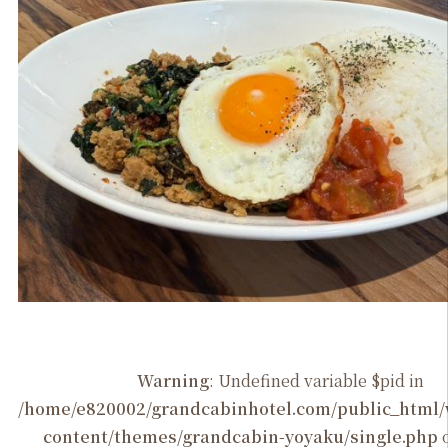
Warning
: Undefined variable $pid in
/home/e820002/grandcabinhotel.com/public_htm
content/themes/grandcabin-yoyaku/single.php
o