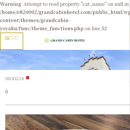
Warning
: Attempt to read property "cat_name" on null in
/home/e820002/grandcabinhotel.com/public_html/
content/themes/grandcabin-
yoyaku/func/theme_functions.php
on line
52
GRGホテルズ
会員システム
2024.12.24
6