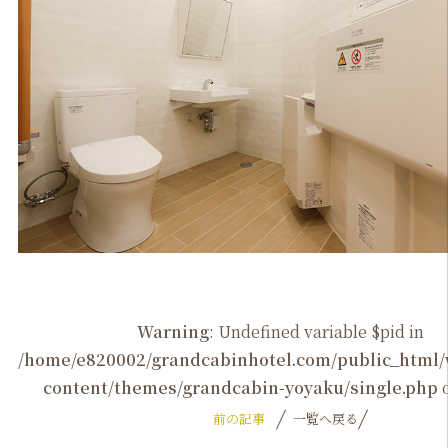
Warning
: Undefined variable $pid in
/home/e820002/grandcabinhotel.com/public_htm
content/themes/grandcabin-yoyaku/single.php
o
前の記事
一覧へ戻る