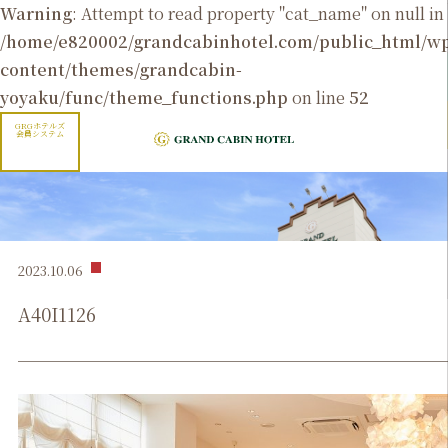
Warning
: Attempt to read property "cat_name" on null in
/home/e820002/grandcabinhotel.com/public_html/
content/themes/grandcabin-
yoyaku/func/theme_functions.php
on line
52
GRGホテルズ
会員システム
2023.10.06
A40I1126