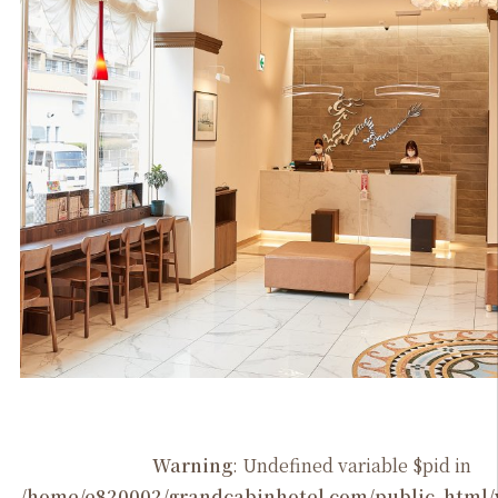
Warning
: Undefined variable $pid in
/home/e820002/grandcabinhotel.com/public_htm