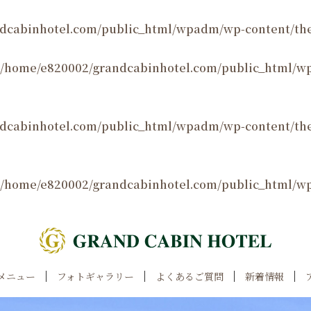
dcabinhotel.com/public_html/wpadm/wp-content/the
/home/e820002/grandcabinhotel.com/public_html/w
dcabinhotel.com/public_html/wpadm/wp-content/th
/home/e820002/grandcabinhotel.com/public_html/w
メニュー
フォトギャラリー
よくあるご質問
新着情報