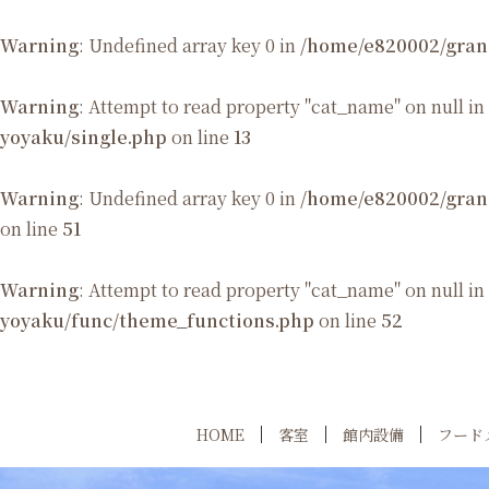
Warning
: Undefined array key 0 in
/home/e820002/gran
Warning
: Attempt to read property "cat_name" on null in
yoyaku/single.php
on line
13
Warning
: Undefined array key 0 in
/home/e820002/gran
on line
51
Warning
: Attempt to read property "cat_name" on null in
yoyaku/func/theme_functions.php
on line
52
HOME
客室
館内設備
フード