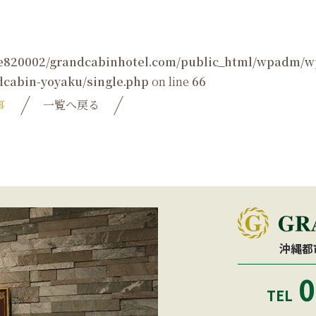
e820002/grandcabinhotel.com/public_html/wpadm/w
cabin-yoyaku/single.php
on line
66
事
一覧へ戻る
沖縄都
0
TEL