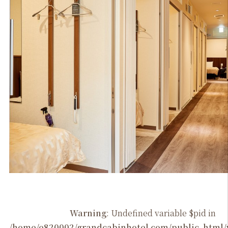
Warning
: Undefined variable $pid in
/home/e820002/grandcabinhotel.com/public_htm