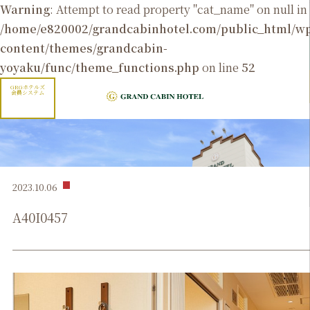
Warning
: Attempt to read property "cat_name" on null in
/home/e820002/grandcabinhotel.com/public_html/
content/themes/grandcabin-
yoyaku/func/theme_functions.php
on line
52
GRGホテルズ
会員システム
2023.10.06
A40I0457