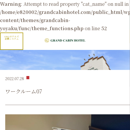
Warning
: Attempt to read property "cat_name" on null in
/home/e820002/grandcabinhotel.com/public_html/
content/themes/grandcabin-
yoyaku/func/theme_functions.php
on line
52
GRGホテルズ
会員システム
2022.07.28
ワークルーム07