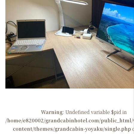
Warning
: Undefined variable $pid in
/home/e820002/grandcabinhotel.com/public_htm
content/themes/grandcabin-yoyaku/single.php
o