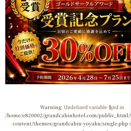
Warning
: Undefined variable $pid in
/home/e820002/grandcabinhotel.com/public_htm
content/themes/grandcabin-yoyaku/single.php
o