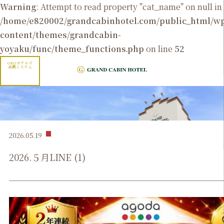
Warning
: Attempt to read property "cat_name" on null in
/home/e820002/grandcabinhotel.com/public_html/
content/themes/grandcabin-
yoyaku/func/theme_functions.php
on line
52
GRGホテルズ
会員システム
2026.05.19
2026.５月LINE (1)