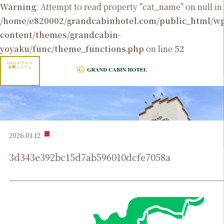
Warning
: Attempt to read property "cat_name" on null in
/home/e820002/grandcabinhotel.com/public_html/
content/themes/grandcabin-
yoyaku/func/theme_functions.php
on line
52
GRGホテルズ
会員システム
2026.01.12
3d343e392bc15d7ab596010dcfe7058a