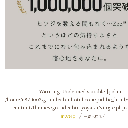
Warning
: Undefined variable $pid in
/home/e820002/grandcabinhotel.com/public_htm
content/themes/grandcabin-yoyaku/single.php
o
前の記事
一覧へ戻る