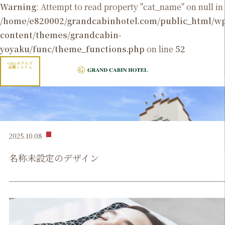
Warning
: Attempt to read property "cat_name" on null in
/home/e820002/grandcabinhotel.com/public_html/
content/themes/grandcabin-
yoyaku/func/theme_functions.php
on line
52
GRGホテルズ
会員システム
2025.10.08
名称未設定のデザイン