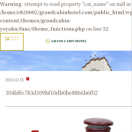
Warning
: Attempt to read property "cat_name" on null in
/home/e820002/grandcabinhotel.com/public_html/
content/themes/grandcabin-
yoyaku/func/theme_functions.php
on line
52
GRGホテルズ
会員システム
2024.12.15
304bffe783d109bf10db0be8866b6f02