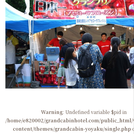
Warning
: Undefined variable $pid in
/home/e820002/grandcabinhotel.com/public_htm
content/themes/grandcabin-yoyaku/single.php
o