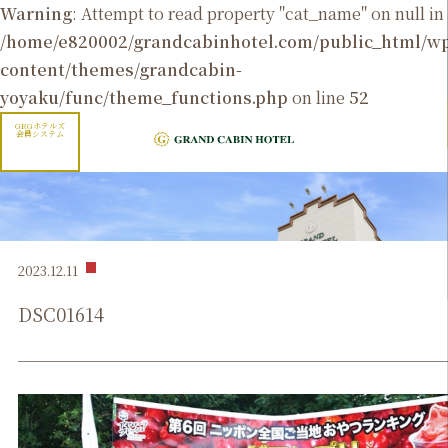
Warning
: Attempt to read property "cat_name" on null in
/home/e820002/grandcabinhotel.com/public_html/
content/themes/grandcabin-
yoyaku/func/theme_functions.php
on line
52
GRGホテルズ
会員システム
2023.12.11
DSC01614