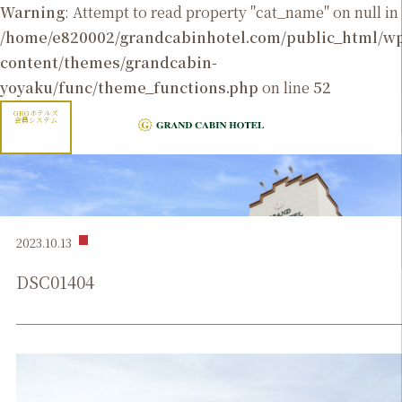
Warning
: Attempt to read property "cat_name" on null in
/home/e820002/grandcabinhotel.com/public_html/
content/themes/grandcabin-
yoyaku/func/theme_functions.php
on line
52
GRGホテルズ
会員システム
2023.10.13
DSC01404