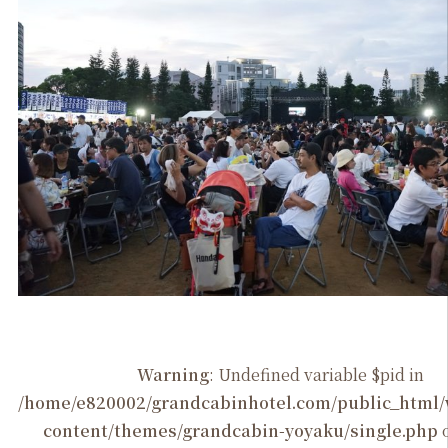
Warning
: Undefined variable $pid in
/home/e820002/grandcabinhotel.com/public_htm
content/themes/grandcabin-yoyaku/single.php
o