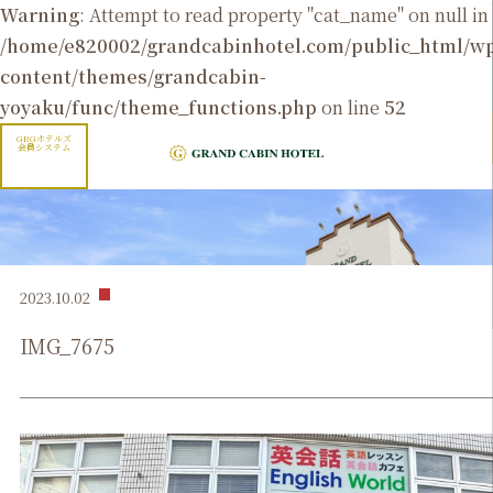
Warning
: Attempt to read property "cat_name" on null in
/home/e820002/grandcabinhotel.com/public_html/
content/themes/grandcabin-
yoyaku/func/theme_functions.php
on line
52
GRGホテルズ
会員システム
2023.10.02
IMG_7675