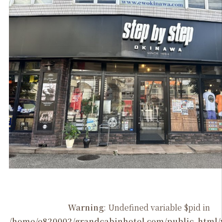
Warning
: Undefined variable $pid in
/home/e820002/grandcabinhotel.com/public_htm