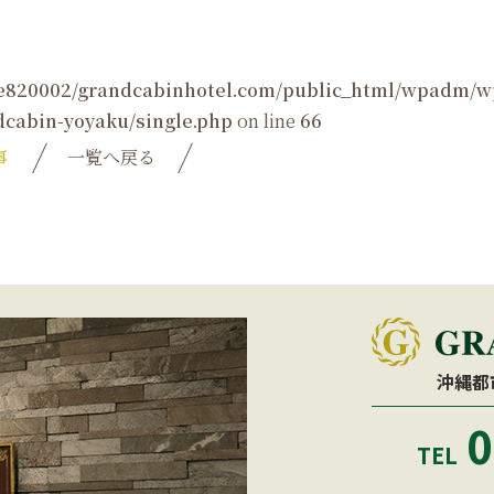
e820002/grandcabinhotel.com/public_html/wpadm/w
cabin-yoyaku/single.php
on line
66
事
一覧へ戻る
沖縄都
0
TEL