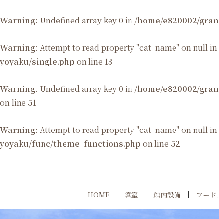
Warning
: Undefined array key 0 in
/home/e820002/gran
Warning
: Attempt to read property "cat_name" on null in
yoyaku/single.php
on line
13
Warning
: Undefined array key 0 in
/home/e820002/gran
on line
51
Warning
: Attempt to read property "cat_name" on null in
yoyaku/func/theme_functions.php
on line
52
HOME
客室
館内設備
フード