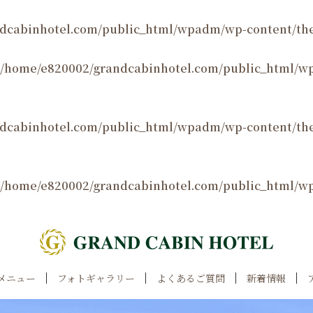
dcabinhotel.com/public_html/wpadm/wp-content/the
/home/e820002/grandcabinhotel.com/public_html/w
dcabinhotel.com/public_html/wpadm/wp-content/th
/home/e820002/grandcabinhotel.com/public_html/w
メニュー
フォトギャラリー
よくあるご質問
新着情報