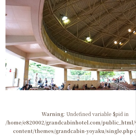
Warning
: Undefined variable $pid in
/home/e820002/grandcabinhotel.com/public_htm
content/themes/grandcabin-yoyaku/single.php
o