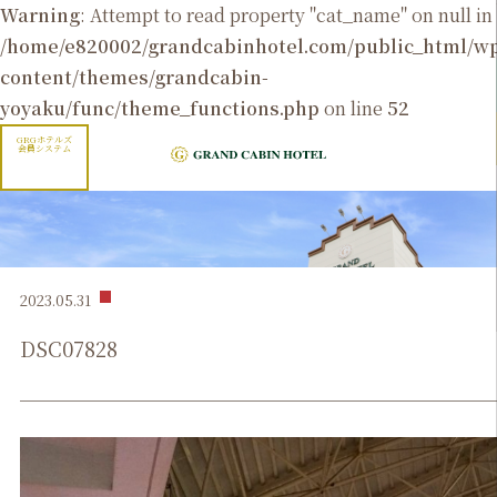
Warning
: Attempt to read property "cat_name" on null in
/home/e820002/grandcabinhotel.com/public_html/
content/themes/grandcabin-
yoyaku/func/theme_functions.php
on line
52
GRGホテルズ
会員システム
2023.05.31
DSC07828