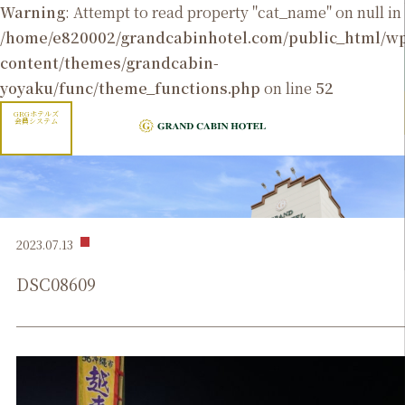
Warning
: Attempt to read property "cat_name" on null in
/home/e820002/grandcabinhotel.com/public_html/
content/themes/grandcabin-
yoyaku/func/theme_functions.php
on line
52
GRGホテルズ
会員システム
2023.07.13
DSC08609