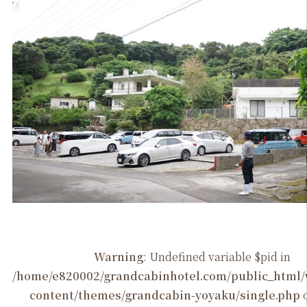
Warning
: Undefined variable $pid in
/home/e820002/grandcabinhotel.com/public_htm
content/themes/grandcabin-yoyaku/single.php
o