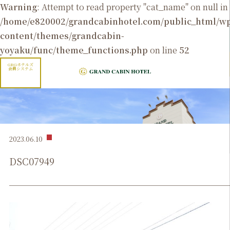
Warning
: Attempt to read property "cat_name" on null in
/home/e820002/grandcabinhotel.com/public_html/
content/themes/grandcabin-
yoyaku/func/theme_functions.php
on line
52
GRGホテルズ
会員システム
2023.06.10
DSC07949