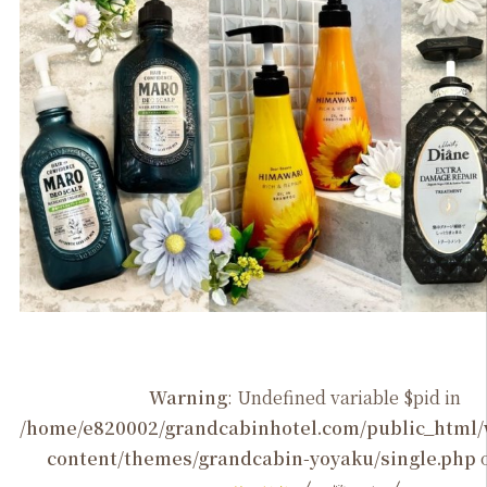
Warning
: Undefined variable $pid in
/home/e820002/grandcabinhotel.com/public_htm
content/themes/grandcabin-yoyaku/single.php
o