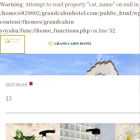
Warning
: Attempt to read property "cat_name" on null in
/home/e820002/grandcabinhotel.com/public_html/
content/themes/grandcabin-
yoyaku/func/theme_functions.php
on line
52
GRGホテルズ
会員システム
2025.06.04
13