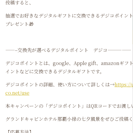
投稿すると、
抽選でお好きなデジタルギフトに交換できるデジコポイント5
プレゼント🎁
——–交換先が選べるデジタルポイント デジコ—————
デジコポイントとは、google、Apple gift、amazonギフト
イントなどに交換できるデジタルギフトです。
デジコポイントの詳細、使い方について詳しくは→
https://
co.net/use
本キャンペーンの「デジコポイント」はQRコードでお渡し
グランドキャビンホテル那覇小禄の七夕風景をぜひご投稿
【応募方法】