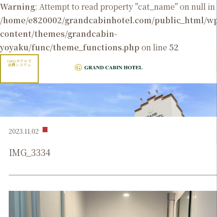
Warning
: Attempt to read property "cat_name" on null in
/home/e820002/grandcabinhotel.com/public_html/
content/themes/grandcabin-
yoyaku/func/theme_functions.php
on line
52
GRGホテルズ
会員システム
2023.11.02
IMG_3334