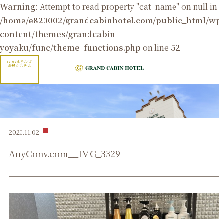
Warning
: Attempt to read property "cat_name" on null in
/home/e820002/grandcabinhotel.com/public_html/
content/themes/grandcabin-
yoyaku/func/theme_functions.php
on line
52
GRGホテルズ
会員システム
2023.11.02
AnyConv.com__IMG_3329