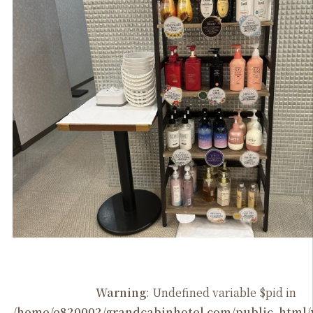
Warning
: Undefined variable $pid in
/home/e820002/grandcabinhotel.com/public_htm