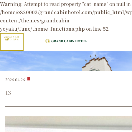
Warning
: Attempt to read property "cat_name" on null in
/home/e820002/grandcabinhotel.com/public_html/
content/themes/grandcabin-
yoyaku/func/theme_functions.php
on line
52
GRGホテルズ
会員システム
2026.04.26
13