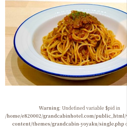
Warning
: Undefined variable $pid in
/home/e820002/grandcabinhotel.com/public_htm
content/themes/grandcabin-yoyaku/single.php
o