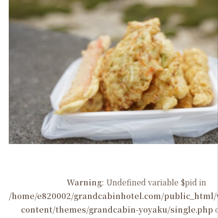
Warning
: Undefined variable $pid in
/home/e820002/grandcabinhotel.com/public_htm
content/themes/grandcabin-yoyaku/single.php
o