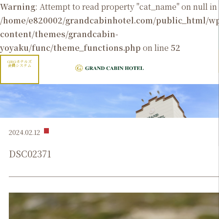
Warning
: Attempt to read property "cat_name" on null in
/home/e820002/grandcabinhotel.com/public_html/
content/themes/grandcabin-
yoyaku/func/theme_functions.php
on line
52
GRGホテルズ
会員システム
2024.02.12
DSC02371