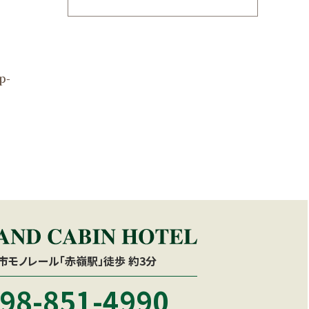
p-
市モノレール「赤嶺駅」徒歩 約3分
98-851-4990