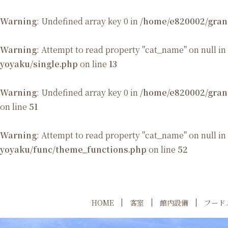
Warning
: Undefined array key 0 in
/home/e820002/gran
Warning
: Attempt to read property "cat_name" on null in
yoyaku/single.php
on line
13
Warning
: Undefined array key 0 in
/home/e820002/gran
on line
51
Warning
: Attempt to read property "cat_name" on null in
yoyaku/func/theme_functions.php
on line
52
HOME
客室
館内設備
フード