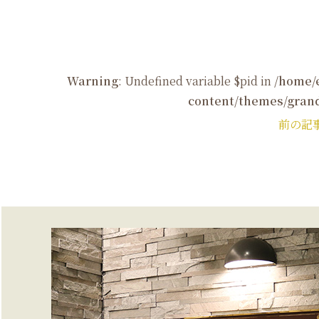
Warning
: Undefined variable $pid in
/home/
content/themes/grand
前の記