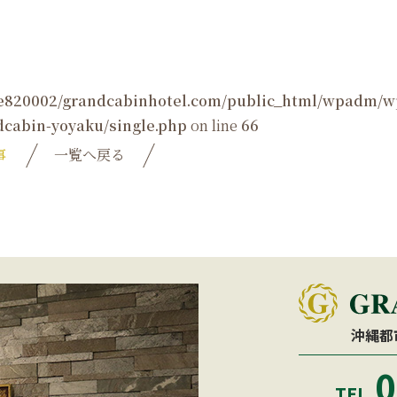
e820002/grandcabinhotel.com/public_html/wpadm/w
cabin-yoyaku/single.php
on line
66
事
一覧へ戻る
沖縄都
0
TEL