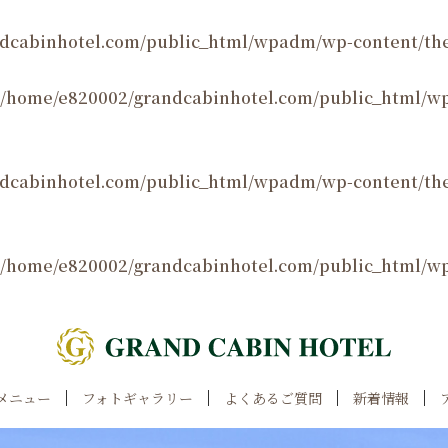
dcabinhotel.com/public_html/wpadm/wp-content/the
/home/e820002/grandcabinhotel.com/public_html/w
dcabinhotel.com/public_html/wpadm/wp-content/th
/home/e820002/grandcabinhotel.com/public_html/w
メニュー
フォトギャラリー
よくあるご質問
新着情報