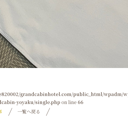
e820002/grandcabinhotel.com/public_html/wpadm/w
cabin-yoyaku/single.php
on line
66
事
一覧へ戻る