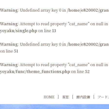
Warning
: Undefined array key 0 in
/home/e820002/gran
Warning
: Attempt to read property "cat_name" on null in
yoyaku/single.php
on line
13
Warning
: Undefined array key 0 in
/home/e820002/gran
on line
51
Warning
: Attempt to read property "cat_name" on null in
yoyaku/func/theme_functions.php
on line
52
HOME
客室
館内設備
フード