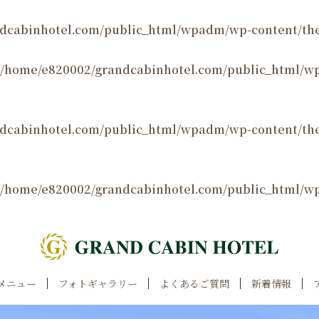
dcabinhotel.com/public_html/wpadm/wp-content/the
/home/e820002/grandcabinhotel.com/public_html/w
dcabinhotel.com/public_html/wpadm/wp-content/th
/home/e820002/grandcabinhotel.com/public_html/w
メニュー
フォトギャラリー
よくあるご質問
新着情報